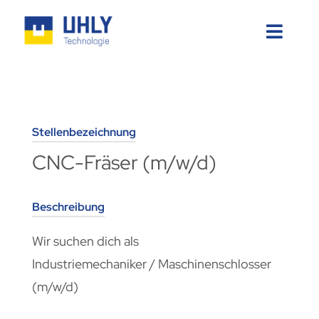
Zum
Inhalt
Toggl
springen
Naviga
LEISTUNGEN
ÜBER UNS
Stellenbezeichnung
CNC-Fräser (m/w/d)
KARRIERE
KONTAKT
Beschreibung
Wir suchen dich als
Industriemechaniker / Maschinenschlosser
(m/w/d)