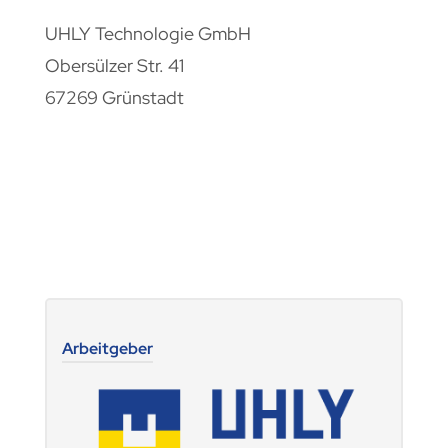
UHLY Technologie GmbH
Obersülzer Str. 41
67269 Grünstadt
+49(0)6359-9387-0
info@uhly.de
www.uhly.de
Arbeitgeber